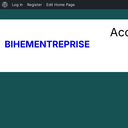
About
Log In
Register
Edit Home Page
Skip
WordPress
to
Acc
content
BIHEMENTREPRISE