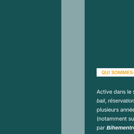
QUI SOMMES
Active dans le
,
bail
réservatio
plusieurs année
(notamment sur
par
Bihementr